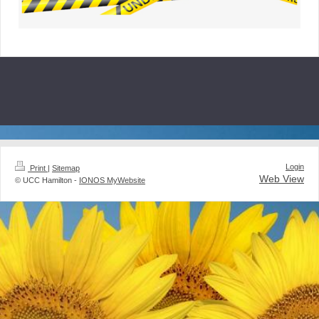
Login
Print
|
Sitemap
Web View
© UCC Hamilton -
IONOS MyWebsite